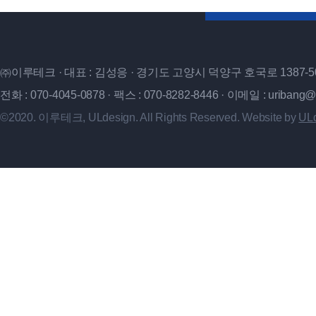
㈜이루테크 · 대표 : 김성응 · 경기도 고양시 덕양구 호국로 1387-5
전화 : 070-4045-0878 · 팩스 : 070-8282-8446 · 이메일 : uribang@
©2020. 이루테크, ULdesign. All Rights Reserved. Website by
ULd