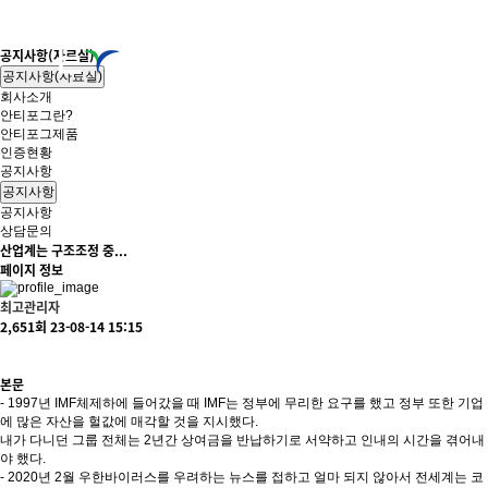
공지사항(자료실)
회사소개
안티
공지사항(자료실)
회사소개
안티포그란?
안티포그제품
인증현황
공지사항
공지사항
공지사항
상담문의
산업계는 구조조정 중...
페이지 정보
최고관리자
2,651회
23-08-14 15:15
본문
- 1997년 IMF체제하에 들어갔을 때 IMF는 정부에 무리한 요구를 했고 정부 또한 기업
에 많은 자산을 헐값에 매각할 것을 지시했다.
내가 다니던 그룹 전체는 2년간 상여금을 반납하기로 서약하고 인내의 시간을 겪어내
야 했다.
- 2020년 2월 우한바이러스를 우려하는 뉴스를 접하고 얼마 되지 않아서 전세계는 코