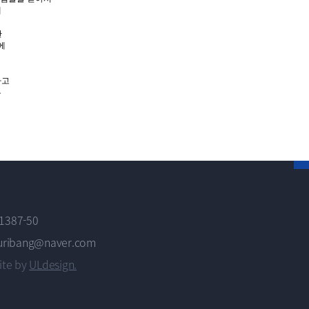
데
한
에
하고
우
387-50
 uribang@naver.com
ite by
ULdesign.